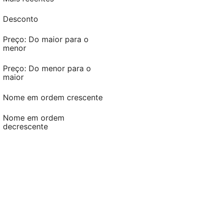
Desconto
Desconto
Preço: Do maior para o
menor
Preço: Do maior para o
menor
Preço: Do menor para o
maior
Preço: Do menor para o
maior
Nome em ordem crescente
Nome em ordem crescente
Nome em ordem
decrescente
Nome em ordem
decrescente