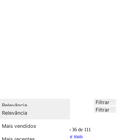
Filtrar
Ordenar por
Relevância
Relevância
Filtrar
Ordenar por
Relevância
Relevância
111
Produtos
Mais vendidos
Mais vendidos
Mostrando
36 de 111
Mais recentes
Mostrar mais
Mais recentes