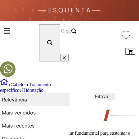
Cabelos
Tratamento
específico
Hidratação
Filtrar
Ordenar por
Relevância
Relevância
31
Produtos
Mais vendidos
Hidratação
Mais recentes
O tratamento para hidratação é o pilar fundamental para sustentar a
Desconto