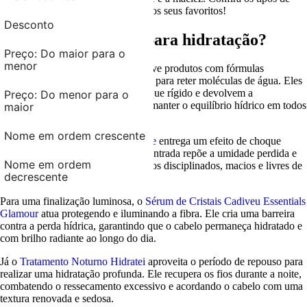
produtos para hidratação e escolha os seus favoritos!
Desconto
O que é Tratamento para hidratação?
Preço: Do maior para o
menor
O tratamento para hidratação envolve produtos com fórmulas
concentradas que penetram na fibra para reter moléculas de água. Eles
suavizam a cutícula, eliminam o toque rígido e devolvem a
Preço: Do menor para o
elasticidade, sendo essenciais para manter o equilíbrio hídrico em todos
maior
os tipos de fios.
Nome em ordem crescente
A
Ampola Braé Divine Power Dose
entrega um efeito de choque
imediato. Sua tecnologia ultraconcentrada repõe a umidade perdida e
Nome em ordem
sela as cutículas, proporcionando fios disciplinados, macios e livres de
decrescente
frizz em poucos minutos.
Para uma finalização luminosa, o
Sérum de Cristais Cadiveu Essentials
Glamour
atua protegendo e iluminando a fibra. Ele cria uma barreira
contra a perda hídrica, garantindo que o cabelo permaneça hidratado e
com brilho radiante ao longo do dia.
Já o
Tratamento Noturno Hidratei
aproveita o período de repouso para
realizar uma hidratação profunda. Ele recupera os fios durante a noite,
combatendo o ressecamento excessivo e acordando o cabelo com uma
textura renovada e sedosa.