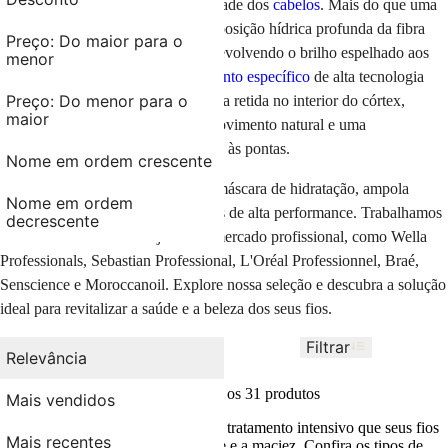
saúde, a flexibilidade e a luminosidade dos
cabelos
. Mais do que uma
simples lavagem, ele promove a reposição hídrica profunda da fibra
Preço: Do maior para o
capilar, combatendo a aspereza e devolvendo o brilho espelhado aos
menor
fios
opacos
. Investir em um
tratamento específico
de alta tecnologia
Preço: Do menor para o
garante que a umidade essencial seja retida no interior do córtex,
maior
resultando em um toque sedoso, movimento natural e uma
maleabilidade extraordinária da raiz às pontas.
Nome em ordem crescente
Você encontra na AMOBELEZA
máscara de hidratação, ampola
Nome em ordem
hidratante, sérum capilar
e leave-ins de alta performance. Trabalhamos
decrescente
com as marcas mais desejadas do mercado profissional, como Wella
Professionals, Sebastian Professional, L'Oréal Professionnel, Braé,
Senscience e Moroccanoil. Explore nossa seleção e descubra a solução
ideal para revitalizar a saúde e a beleza dos seus fios.
Filtrar
Ordenar por
Relevância
Relevância
Você viu todos os
31
produtos
Mais vendidos
Na AMOBELEZA, você garante o tratamento intensivo que seus fios
Mais recentes
precisam para recuperar a vitalidade e a maciez. Confira os tipos de