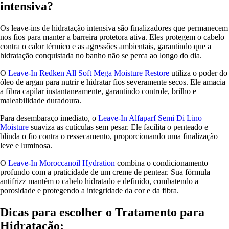
intensiva?
Os leave-ins de hidratação intensiva são finalizadores que permanecem
nos fios para manter a barreira protetora ativa. Eles protegem o cabelo
contra o calor térmico e as agressões ambientais, garantindo que a
hidratação conquistada no banho não se perca ao longo do dia.
O
Leave-In Redken All Soft Mega Moisture Restore
utiliza o poder do
óleo de argan para nutrir e hidratar fios severamente secos. Ele amacia
a fibra capilar instantaneamente, garantindo controle, brilho e
maleabilidade duradoura.
Para desembaraço imediato, o
Leave-In Alfaparf Semi Di Lino
Moisture
suaviza as cutículas sem pesar. Ele facilita o penteado e
blinda o fio contra o ressecamento, proporcionando uma finalização
leve e luminosa.
O
Leave-In Moroccanoil Hydration
combina o condicionamento
profundo com a praticidade de um creme de pentear. Sua fórmula
antifrizz mantém o cabelo hidratado e definido, combatendo a
porosidade e protegendo a integridade da cor e da fibra.
Dicas para escolher o Tratamento para
Hidratação: