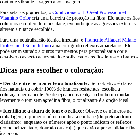
continue vibrante lavagem após lavagem.
Para selar os pigmentos, o
Condicionador L'Oréal Professionnel
Vitamino Color
cria uma barreira de proteção na fibra. Ele nutre os fios
coloridos e confere luminosidade, evitando que as agressões externas
alterem a nuance escolhida.
Para uma neutralização técnica imediata, o
Pigmento Alfaparf Milano
Professional Semi di Lino
atua corrigindo reflexos amarelados. Ele
pode ser misturado a outros tratamentos para personalizar a cor e
devolver o aspecto acinzentado e sofisticado aos fios loiros ou brancos.
Dicas para escolher o coloração:
• Decida entre permanente ou tonalizante:
Se o objetivo é clarear
fios naturais ou cobrir 100% de brancos resistentes, escolha a
coloração permanente. Se deseja apenas realçar o brilho ou mudar
levemente o tom sem agredir a fibra, o tonalizante é a opção ideal.
• Identifique a altura de tom e o reflexo:
Observe os números na
embalagem; o primeiro número indica a cor base (do preto ao loiro
claríssimo), enquanto os números após o ponto indicam os reflexos
(como acinzentado, dourado ou acaju) que darão a personalidade final
à sua cor.