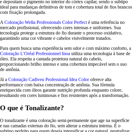
e depositam o pigmento no interior do córtex capilar, sendo o subtipo
ideal para mudanças definitivas de tom e cobertura total de fios brancos
com fixação prolongada.
A
Coloração Wella Professionals Color Perfect
é uma referência no
mercado profissional, oferecendo cores intensas e uniformes. Sua
tecnologia protege a estrutura do fio durante o processo oxidativo,
garantindo uma cor vibrante e cabelos visivelmente tratados.
Para quem busca uma experiência sem odor e com máximo conforto, a
Coloração L'Oréal Professionnel Inoa
utiliza uma tecnologia à base de
óleo. Ela respeita a camada protetora natural do cabelo,
proporcionando brilho intenso e uma cobertura impecável sem o uso
de amônia.
Já a
Coloração Cadiveu Professional Idea Color
oferece alta
performance com baixa concentração de amônia. Sua fórmula
enriquecida com óleos garante nutrição profunda enquanto colore,
resultando em cores luminosas e fios resistentes após a transformação.
O que é Tonalizante?
O tonalizante é uma coloração semi-permanente que age na superfície
e nas camadas externas do fio, sem alterar a estrutura interna. É o
subtipo perfeito para quem deseja intensificar a cor natural, neutralizar