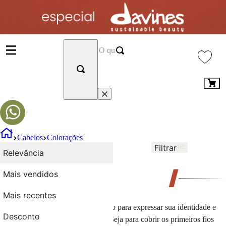
Cabelos
Colorações
Filtrar
Ordenar por
Relevância
Relevância
387
Produtos
Mais vendidos
Colorações
Mais recentes
A coloração é o meio mais poderoso para expressar sua identidade e
Desconto
renovar o visual dos seus
cabelos
. Seja para cobrir os primeiros fios