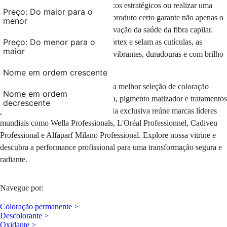
brancos, iluminar o rosto com reflexos estratégicos ou realizar uma
Preço: Do maior para o
mudança radical de cor, escolher o produto certo garante não apenas o
menor
tom desejado, mas também a preservação da saúde da fibra capilar.
Preço: Do menor para o
Com tecnologias que protegem o córtex e selam as cutículas, as
maior
fórmulas modernas oferecem cores vibrantes, duradouras e com brilho
extraordinário.
Nome em ordem crescente
Na AMOBELEZA, você encontra a melhor seleção de
coloração
Nome em ordem
permanente, tonalizante sem amônia, pigmento matizador
e tratamentos
decrescente
para
cuidado da cor
. Nossa curadoria exclusiva reúne marcas líderes
mundiais como Wella Professionals, L'Oréal Professionnel, Cadiveu
Professional e Alfaparf Milano Professional. Explore nossa vitrine e
descubra a performance profissional para uma transformação segura e
radiante.
Navegue por:
Coloração permanente >
Descolorante >
Oxidante >