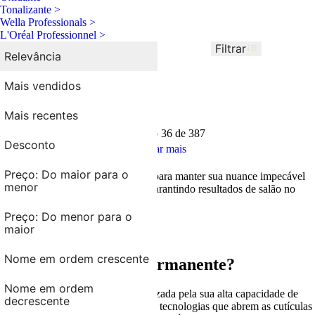
Tonalizante >
Wella Professionals >
L'Oréal Professionnel >
Filtrar
Ordenar por
Relevância
Relevância
coloracoes
Mais vendidos
Limpar Filtro
Mais recentes
Mostrando
36 de 387
Desconto
Mostrar mais
Preço: Do maior para o
Encontre a cor ideal e os produtos para manter sua nuance impecável
menor
dos seus fios na AMOBELEZA, garantindo resultados de salão no
conforto da sua casa.
Preço: Do menor para o
maior
Tipos de Colorações
Nome em ordem crescente
O que é Coloração Permanente?
Nome em ordem
A coloração permanente é caracterizada pela sua alta capacidade de
decrescente
cobertura e durabilidade. Ela utiliza tecnologias que abrem as cutículas