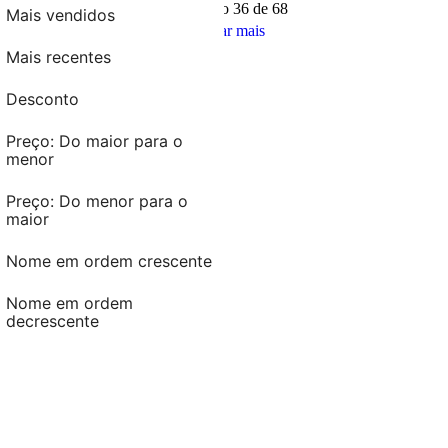
Mostrando
36 de 68
Mais vendidos
Mostrar mais
Preço: Do maior para o
Mais recentes
menor
Desconto
Preço: Do menor para o
maior
Preço: Do maior para o
menor
Nome em ordem crescente
Preço: Do menor para o
Nome em ordem
maior
decrescente
Nome em ordem crescente
Nome em ordem
decrescente