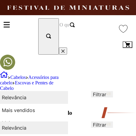
Cabelos
Acessórios para
cabelo
Escovas e Pentes de
Cabelo
Filtrar
Ordenar por
Relevância
Relevância
68
Produtos
Mais vendidos
Escovas e Pentes de Cabelo
Mais recentes
Filtrar
Ordenar por
Relevância
Relevância
Desconto