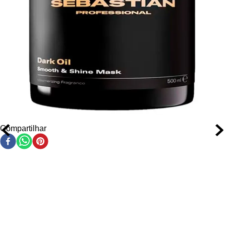
hidrata profundamente e proporciona leveza.
Emolientes Hidratantes
– Reparam os fios, garantindo
maciez absoluta.
Fórmula Profissional
– Alto rendimento e performance
ideal para uso em salão e também para uso diário.
Compartilhar
Modo de Usar o Kit Sebastian Professional Dark Oil
Aplique uma quantidade do shampoo equivalente a uma
moeda de 1 real nos cabelos molhados.
Massageie suavemente o couro cabeludo até formar
espuma.
Enxágue bem.