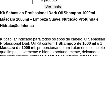
o produto
Ver mais
Kit Sebastian Professional Dark Oil Shampoo 1000ml +
Máscara 1000ml – Limpeza Suave, Nutrição Profunda e
Hidratação Intensa
Kit capilar indicado para todos os tipos de cabelo. O Sebastian
Professional Dark Oil Kit contém 1
Shampoo de 1000 ml
e 1
Máscara de 1000 ml
, proporcionando um tratamento completo
que limpa suavemente e hidrata profundamente, deixando os
fios mais macios, nutridos e com brilho intenso. Ambos em
tamanho profissional, ideal para salões, pois
rendem muito
mais aplicações
e proporcionam performance de alto nível
nos cuidados diários.
O Shampoo Dark Oil remove impurezas sem agredir,
devolvendo brilho e toque sedoso. Já a Máscara de Brilho
Dark Oil nutre intensamente sem pesar, proporcionando 3x
mais hidratação e fios extremamente macios e luminosos.
Sua fórmula é enriquecida com um blend de óleos nutritivos e
emolientes, que garantem leveza, emoliência e vitalidade,