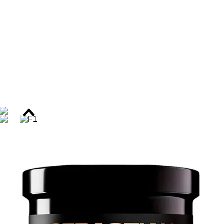
resultando em cabelos sedosos, maleáveis e com aparência
saudável.
Benefícios do Kit Sebastian Dark Oil
Limpeza suave e eficaz
Brilho intenso e duradouro
Maciez extrema com toque sedoso
Nutrição profunda da fibra capilar
3x mais hidratação sem pesar os fios
Ação/Resultado dos Ativos
Blend de Óleos Nutritivos
– Devolve emoliência,