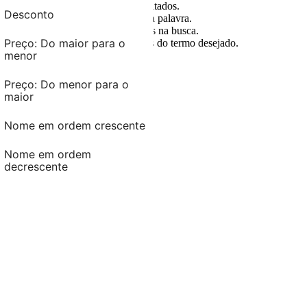
oops!
Verifique os termos digitados.
Desconto
Tente utilizar uma única palavra.
Preço: Do maior para o
Utilize termos genéricos na busca.
menor
Preço: Do maior para o
Tente utilizar sinônimos do termo desejado.
menor
Preço: Do menor para o
maior
Preço: Do menor para o
maior
Nome em ordem crescente
Nome em ordem crescente
Nome em ordem
decrescente
Nome em ordem
decrescente