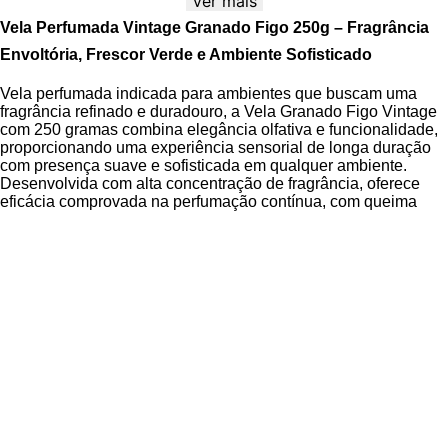
Ver mais
Vela Perfumada Vintage Granado Figo 250g – Fragrância
Envoltória, Frescor Verde e Ambiente Sofisticado
Vela perfumada indicada para ambientes que buscam uma
fragrância refinado e duradouro, a Vela Granado Figo Vintage
com 250 gramas combina elegância olfativa e funcionalidade,
proporcionando uma experiência sensorial de longa duração
com presença suave e sofisticada em qualquer ambiente.
Desenvolvida com alta concentração de fragrância, oferece
eficácia comprovada na perfumação contínua, com queima
limpa e uniforme que respeita a qualidade do ar e mantém o
ambiente agradável por horas.
Elaborada com cera vegetal de coco 100% natural e pavio em
algodão puro, garante alta performance com baixa emissão de
fuligem, proporcionando tolerância excepcional para uso
diário. A embalagem em vidro fosco e caixa rígida Vintage
reforça o legado de mais de 150 anos da Granado, unindo
tradição farmacêutica a um design minimalista que combina
com diferentes estilos de decoração.
Com base na autêntica herança da Perfumaria Hélios do
século XX, esta vela vegan e cruelty-free entrega uma