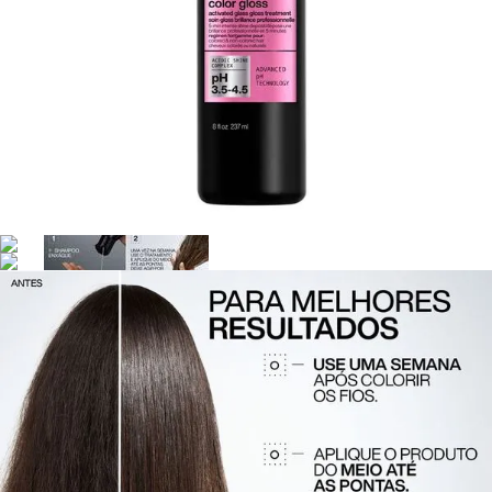
fechamento da cutícula capilar e mantém a cor vibrante
por mais tempo.
Ácido Cítrico:
Ajuda a regular o pH dos fios, selando a
superfície capilar e aumentando o brilho molecular.
Óleo de Damasco:
Rico em ácidos graxos essenciais e
antioxidantes, nutre profundamente e reduz o frizz.
Equilíbrio de pH avançado:
Preserva a saúde da fibra
capilar e evita a perda de pigmentos da coloração.
Como Usar o Tratamento Redken Acidic Color Gloss
Activated Glass Gloss
Lave os cabelos com shampoo adequado para coloração
e seque suavemente com uma toalha.
Aplique o tratamento do meio às pontas, distribuindo
uniformemente com os dedos ou pente.
Deixe agir por 5 minutos para máxima absorção dos
ativos.
Enxágue completamente e, se desejado, aplique o
condicionador da linha Acidic Gloss por 1 a 3 minutos.
Use semanalmente para manter o brilho intenso e a cor
protegida.