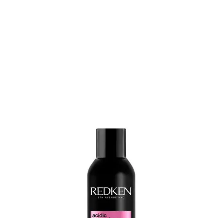
de parabenos, garantindo segurança e eficácia em cada uso.
Benefícios do Tratamento Capilar
Brilho intenso com efeito "vidro" que dura até 3 dias nos
fios.
Aumento de até +76% no brilho comparado ao cabelo
não tratado.
Sela a cutícula capilar, reduzindo o frizz em até 80%.
Prolonga a vivacidade da cor em cabelos quimicamente
tratados por até 3 vezes mais.
Nutrição profunda com óleo de damasco, que evita o
ressecamento da fibra capilar.
Resultado visível já na primeira aplicação, com toque
macio e sedoso.
Equilíbrio de pH que protege o couro cabeludo e
fortalece a estrutura dos fios.
Ação/Resultado dos Ativos
Tecnologia Acidic Shine Complex:
Promove o