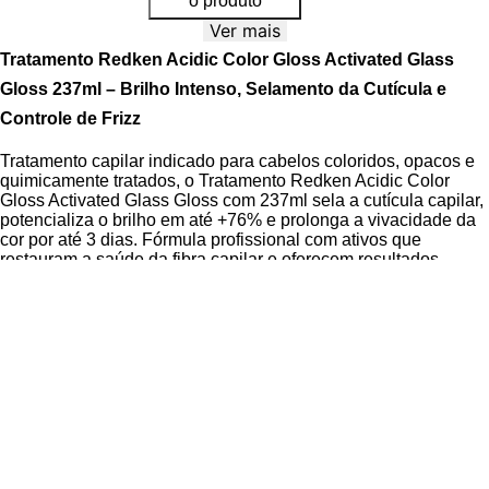
o produto
Ver mais
Tratamento Redken Acidic Color Gloss Activated Glass
Gloss 237ml – Brilho Intenso, Selamento da Cutícula e
Controle de Frizz
Tratamento capilar indicado para cabelos coloridos, opacos e
quimicamente tratados, o Tratamento Redken Acidic Color
Gloss Activated Glass Gloss com 237ml sela a cutícula capilar,
potencializa o brilho em até +76% e prolonga a vivacidade da
cor por até 3 dias. Fórmula profissional com ativos que
restauram a saúde da fibra capilar e oferecem resultados
visíveis desde a primeira aplicação.
Desenvolvido com tecnologia de precisão para manter o
equilíbrio de pH e a integridade dos fios, este tratamento é
essencial para quem busca manutenção profissional em casa.
A
Tecnologia Acidic Shine Complex
e o
equilíbrio de pH
avançado
agem sinergicamente para fechar a cutícula, fixar a
cor e proporcionar um brilho intenso, semelhante ao efeito
vidro.
O produto é Cruelty Free, dermatologicamente testado e livre