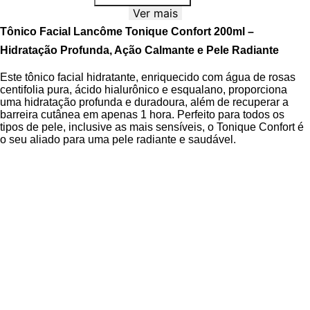
Ver mais
Tônico Facial Lancôme Tonique Confort 200ml –
Hidratação Profunda, Ação Calmante e Pele Radiante
Este tônico facial hidratante, enriquecido com água de rosas
centifolia pura, ácido hialurônico e esqualano, proporciona
uma hidratação profunda e duradoura, além de recuperar a
barreira cutânea em apenas 1 hora. Perfeito para todos os
tipos de pele, inclusive as mais sensíveis, o Tonique Confort é
o seu aliado para uma pele radiante e saudável.
Sua fórmula inovadora, com 97% de ingredientes de origem
natural, combina o poder da rosa centifolia com ativos
hidratantes biotecnológicos, oferecendo uma experiência
sensorial única e resultados visíveis desde a primeira
aplicação. Sinta sua pele mais macia, suave e com uma
luminosidade incrível. O Tônico Lancôme Conforto é a escolha
ideal para quem busca um tônico para pele sensível e eficaz,
que hidrata, acalma e prepara a pele para os próximos passos
da sua rotina de beleza.
Benefícios do Tônico