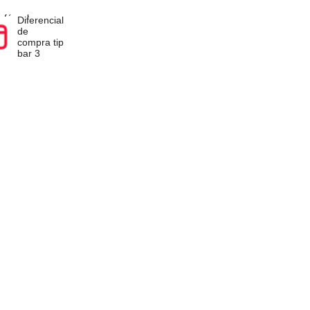
pra você terá a opção
ificações
l
Diferencial
de
p
compra tip
bar 3