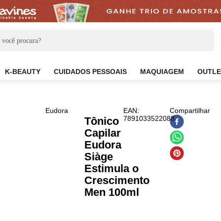
CARE
K-BEAUTY
CUIDADOS PESSOAIS
MAQUIAG
Eudora
EAN
:
Co
7891033522088
Tônico
Capilar
Eudora
Siàge
Estimula o
Crescimento
Men 100ml