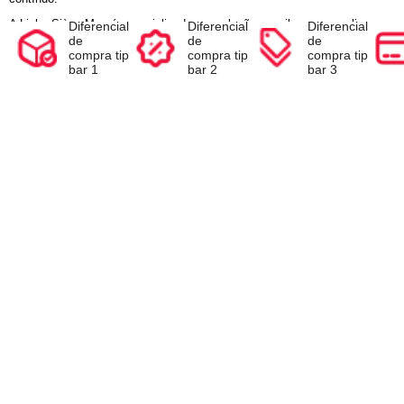
Compre e Escolha seu Brinde na Sacola
Ao inserir o seu produto no carrinho, antes de finalizar a com
de escolher o brinde de acordo com a promoção.
Descrição
Conheça o produto
Espec
Diferencial
Diferencial
Diferencia
de
de
de
compra tip
compra tip
compra ti
bar 1
bar 2
bar 3