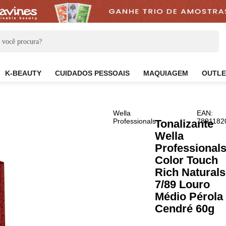
CARE
K-BEAUTY
CUIDADOS PESSOAIS
MAQUIAG
Wella
Professionals
Tona
Well
Prof
Colo
Rich
7/89
Médi