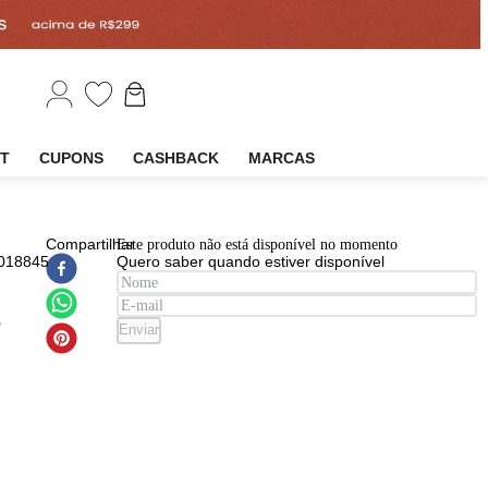
EM
OUTLET
CUPONS
CASHBACK
MARCAS
EAN
:
Compartilhar
Este produto não está disponível n
7891182018845
Quero saber quando estiver disp
lizante
a
essionals
Enviar
r Touch
 Naturals
 Louro
o Pérola