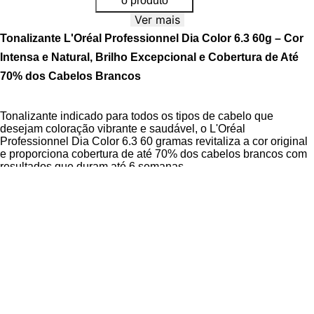
o produto
Ver mais
Tonalizante L'Oréal Professionnel Dia Color 6.3 60g – Cor
Intensa e Natural, Brilho Excepcional e Cobertura de Até
70% dos Cabelos Brancos
Tonalizante indicado para todos os tipos de cabelo que
desejam coloração vibrante e saudável, o L'Oréal
Professionnel Dia Color 6.3 60 gramas revitaliza a cor original
e proporciona cobertura de até 70% dos cabelos brancos com
resultados que duram até 6 semanas.
A fórmula sem amônia e demipermanente preserva a
integridade da fibra capilar durante todo o processo de
coloração. A
Tecnologia de Reposição da Melanina
reproduz
a cor de forma natural, preenchendo falhas e garantindo
reflexos vibrantes, enquanto o
Complexo de 92% de
Ingredientes Naturais
nutre profundamente os fios sem
agredir a cutícula capilar. O produto é desenvolvido com pH
balanceado e indicado para uso profissional, oferecendo uma
coloração segura e duradoura.