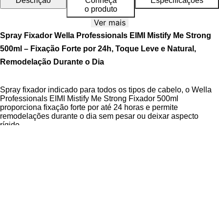
Descrição
Conheça
Especificações
o produto
Ver mais
Spray Fixador Wella Professionals EIMI Mistify Me Strong
500ml – Fixação Forte por 24h, Toque Leve e Natural,
Remodelação Durante o Dia
Spray fixador indicado para todos os tipos de cabelo, o Wella
Professionals EIMI Mistify Me Strong Fixador 500ml
proporciona fixação forte por até 24 horas e permite
remodelações durante o dia sem pesar ou deixar aspecto
rígido.
A Linha EIMI da Wella Professionals oferece produtos de
modelagem com tecnologia avançada para resultados
profissionais. A
Tecnologia Micromist
garante aplicação
uniforme com partículas ultrafinas que fixam o penteado sem
comprometer o movimento dos fios, enquanto os ativos
protegem contra umidade, raios UV e calor. O produto é
Cruelty Free
e formulado para oferecer segurança e eficácia
em cada uso.