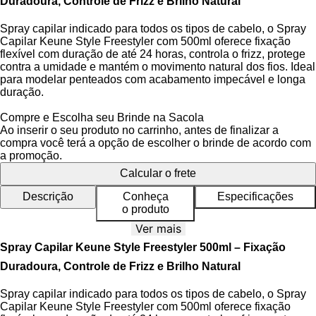
Duradoura, Controle de Frizz e Brilho Natural
Spray capilar indicado para todos os tipos de cabelo, o Spray
Capilar Keune Style Freestyler com 500ml oferece fixação
flexível com duração de até 24 horas, controla o frizz, protege
contra a umidade e mantém o movimento natural dos fios. Ideal
para modelar penteados com acabamento impecável e longa
duração.
Desenvolvido com tecnologia avançada para uso profissional
Compre e Escolha seu Brinde na Sacola
e diário, o produto é parte da linha Keune Style, reconhecida
Ao inserir o seu produto no carrinho, antes de finalizar a
por aliar performance e cuidado capilar. A
Tecnologia
compra você terá a opção de escolher o brinde de acordo com
FlexiHold
garante fixação média a forte sem endurecer os fios,
a promoção.
enquanto o
Complexo UV Shield
protege a fibra capilar contra
Calcular o frete
os danos causados pelos raios solares e a umidade. O spray é
100% cruelty free, vegano, livre de parabenos e conta com
Descrição
Conheça
Especificações
aplicador 360º para fácil aplicação em qualquer ângulo.
o produto
Ver mais
Spray Capilar Keune Style Freestyler 500ml – Fixação
Benefícios do Spray Capilar
Duradoura, Controle de Frizz e Brilho Natural
Fixação duradoura de até 24 horas, ideal para penteados
que precisam resistir ao longo do dia.
Spray capilar indicado para todos os tipos de cabelo, o Spray
Redução imediata de 70% do frizz, mantendo os fios
Capilar Keune Style Freestyler com 500ml oferece fixação