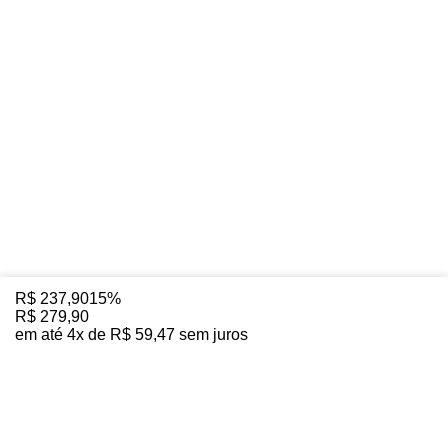
R$
237
,
90
15%
R$
279
,
90
em até
4
x de
R$
59
,
47
sem juros