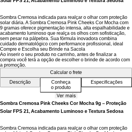
Solar FPS 21, Acabamento Luminoso e Textura Sedosa
Sombra Cremosa indicada para realçar o olhar com proteção
solar diária. A Sombra Cremosa Pink Cheeks Cor Mocha com
9 gramas oferece pigmentação intensa, alta espalhabilidade e
acabamento luminoso que realça os olhos com sofisticação,
sem pesar na pálpebra. Sua fórmula inovadora combina
cuidado dermatológico com performance profissional, ideal
para looks que duram do café da manhã ao jantar.
Compre e Escolha seu Brinde na Sacola
Ao inserir o seu produto no carrinho, antes de finalizar a
Desenvolvida para mulheres que buscam praticidade e
compra você terá a opção de escolher o brinde de acordo com
segurança, esta sombra cremosa entrega resultado imediato
a promoção.
com aplicação intuitiva. Sua textura sedosa desliza facilmente,
Calcular o frete
permitindo esfumar com leve pressão do dedo e criar
transições suaves entre tons. A cor Mocha, inspirada na
Descrição
Conheça
Especificações
energia vibrante do café torrado, traz profundidade ao olhar
o produto
enquanto realça a beleza natural dos olhos.
Ver mais
Com proteção solar FPS 21 e FPUVA 08, este produto protege
Sombra Cremosa Pink Cheeks Cor Mocha 9g – Proteção
a delicada área dos olhos contra 84% dos raios UV
Solar FPS 21, Acabamento Luminoso e Textura Sedosa
diariamente, previnindo manchas e envelhecimento precoce. A
fórmula resistente à água e ao suor garante duração de até 12
horas sem transferir, mantendo o olhar impecável mesmo em
Sombra Cremosa indicada para realçar o olhar com proteção
atividades intensas.