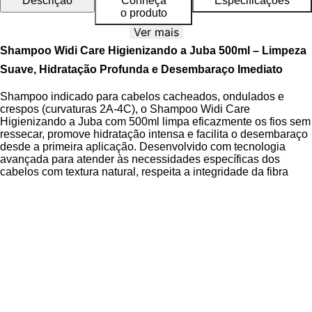
Descrição
Conheça
Especificações
o produto
Ver mais
Shampoo Widi Care Higienizando a Juba 500ml – Limpeza
Suave, Hidratação Profunda e Desembaraço Imediato
Shampoo indicado para cabelos cacheados, ondulados e
crespos (curvaturas 2A-4C), o Shampoo Widi Care
Higienizando a Juba com 500ml limpa eficazmente os fios sem
ressecar, promove hidratação intensa e facilita o desembaraço
desde a primeira aplicação. Desenvolvido com tecnologia
avançada para atender às necessidades específicas dos
cabelos com textura natural, respeita a integridade da fibra
capilar e mantém a cutícula capilar selada, resultando em fios
mais macios, definidos e com brilho acetinado.
O produto conta com fórmula balanceada de pH entre 4,5 e 5,5,
ideal para manter a saúde do couro cabeludo e prevenir o
ressecamento. Livre de sulfatos e parabenos, é
dermatologicamente testado, vegano e não testado em
animais, garantindo cuidado ético e eficaz. A
Tecnologia Anti-
Embaraço
associada à
Fórmula com Ômega Balance
assegura limpeza suave com espuma cremosa, evitando nós e
preservando a elasticidade dos fios.