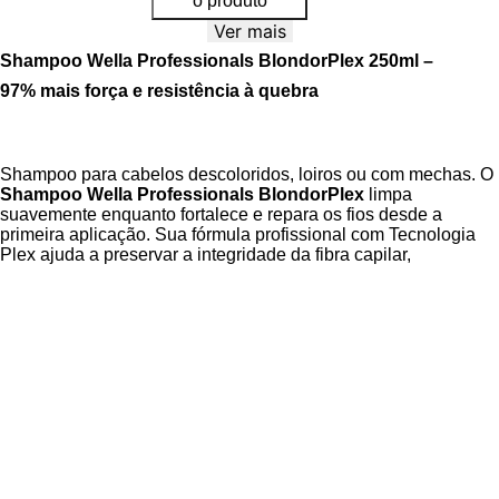
o produto
Ver mais
Shampoo Wella Professionals BlondorPlex 250ml –
97% mais força e resistência à quebra
Shampoo para cabelos descoloridos, loiros ou com mechas. O
Shampoo Wella Professionals BlondorPlex
limpa
suavemente enquanto fortalece e repara os fios desde a
primeira aplicação. Sua fórmula profissional com Tecnologia
Plex ajuda a preservar a integridade da fibra capilar,
proporcionando cabelos mais resistentes e macios.
Com ingredientes cuidadosamente selecionados, como Metal
Purifier, Pro-vitamina B5 e a exclusiva Tecnologia BlondorPlex,
o shampoo BlondorPlex Careline
prepara os fios para novos
procedimentos químicos e entrega um resultado de até
97%
mais força e resistência à quebra
. Dermatologicamente
testado. Indicado para uso diário após processos de
descoloração.