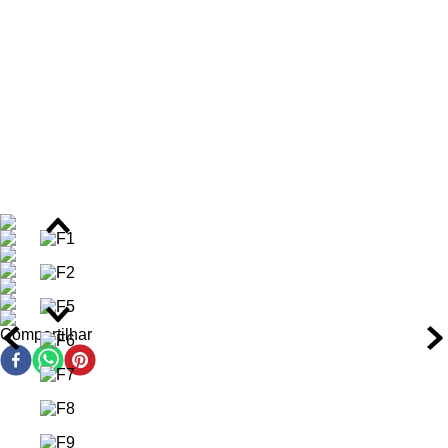
integridade do cabelo, garantindo uma aparência saudável e
resiliente.
Benefícios do Shampoo Sebastian No Breaker
Limpeza suave e reconstrutora
Fortalece a fibra capilar
Reduz significativamente a quebra
Nutrição intensa
Cabelos macios, soltos e com movimento natural
Prepara os fios para o tratamento completo
Tamanho profissional que rende mais aplicações
Compartilhar
Ação/Resultado dos Ativos