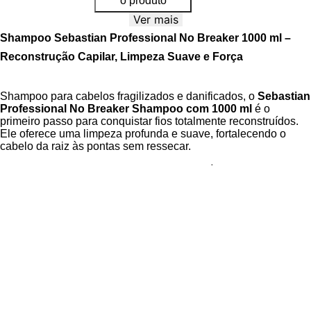
o produto
Ver mais
Shampoo Sebastian Professional No Breaker 1000 ml –
Reconstrução Capilar, Limpeza Suave e Força
Shampoo para cabelos fragilizados e danificados, o
Sebastian
Professional No Breaker Shampoo com 1000 ml
é o
primeiro passo para conquistar fios totalmente reconstruídos.
Ele oferece uma limpeza profunda e suave, fortalecendo o
cabelo da raiz às pontas sem ressecar.
Sua fórmula avançada é enriquecida com Ácido de Maçã, ativo
que penetra na fibra capilar para reparar as ligações
danificadas, aumentar a resistência contra a quebra e devolver
a vitalidade perdida. Além de remover as impurezas com
eficácia, o shampoo prepara os fios para absorver o máximo de
benefícios das etapas seguintes do tratamento, estabelecendo
uma base saudável para a restauração completa.
O seu uso contínuo não só limpa, mas também nutre intensamente,
devolvendo a vitalidade perdida. Os fios ganham maciez perceptível
ao toque e um movimento natural e cheio de vida, sem ficarem
pesados. É a solução ideal para quem busca recuperar a força e a