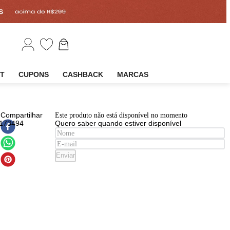
EM
OUTLET
CUPONS
CASHBACK
MARCAS
EAN
:
Compartilhar
Este produto não está disponível n
3474637173494
Quero saber quando estiver disp
mpoo
ken
Enviar
los
ridos
ic
r