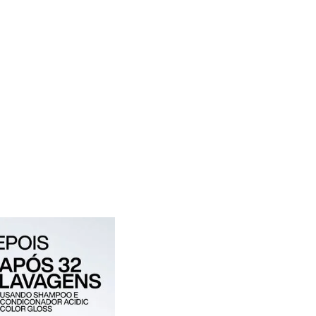
Glos
300m