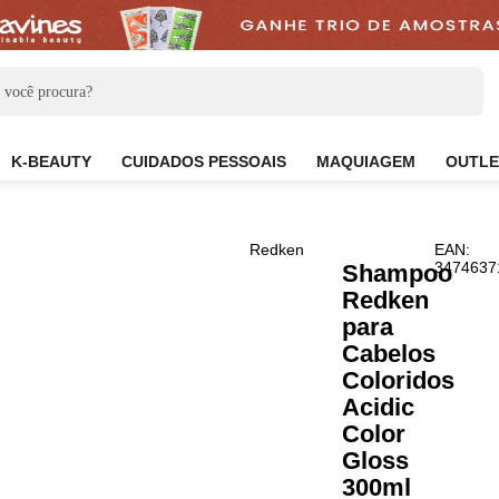
CARE
K-BEAUTY
CUIDADOS PESSOAIS
MAQUIAG
Redken
Sha
Red
para
Cabe
Colo
Acid
Colo