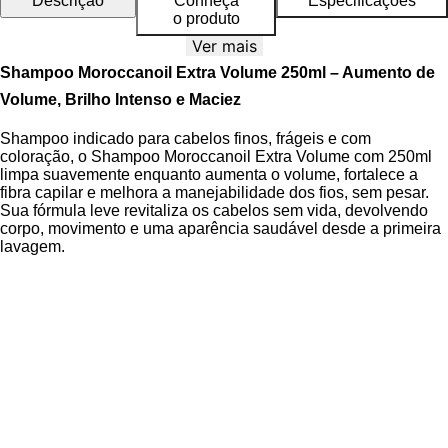
Descrição
Conheça
Especificações
o produto
Ver mais
Shampoo Moroccanoil Extra Volume 250ml – Aumento de
Volume, Brilho Intenso e Maciez
Shampoo indicado para cabelos finos, frágeis e com
coloração, o Shampoo Moroccanoil Extra Volume com 250ml
limpa suavemente enquanto aumenta o volume, fortalece a
fibra capilar e melhora a manejabilidade dos fios, sem pesar.
Sua fórmula leve revitaliza os cabelos sem vida, devolvendo
corpo, movimento e uma aparência saudável desde a primeira
lavagem.
A Linha Extra Volume Moroccanoil foi desenvolvida
especificamente para proporcionar volume duradouro e
vitalidade a cabelos lisos e finos. A
tecnologia
voluminizadora com extrato de broto de tília
age
diretamente na estrutura dos fios, preenchendo a fibra capilar e
promovendo encorpamento natural. O produto é livre de
sulfatos, fosfatos e parabenos, dermatologicamente testado e
seguro para cabelos coloridos, garantindo proteção contra o
desbotamento e respeito ao couro cabeludo.