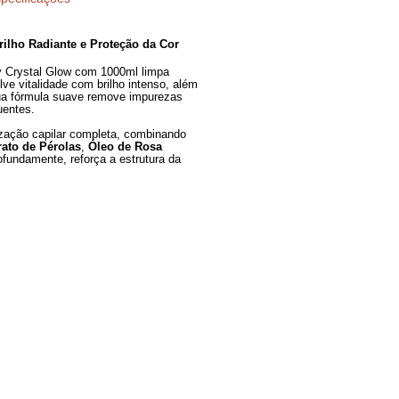
Especificações
o Capilar, Brilho Radiante e Proteção da Cor
o Magic Beauty Crystal Glow com 1000ml limpa
os fios e devolve vitalidade com brilho intenso, além