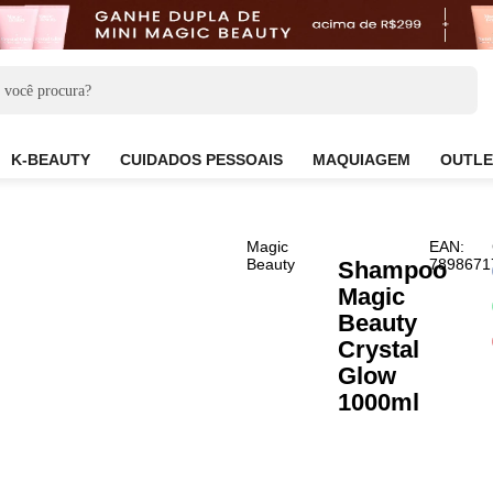
CARE
K-BEAUTY
CUIDADOS PESSOAIS
MAQUIAG
Magic
Beauty
Sha
Magi
Beau
Crys
Glo
1000