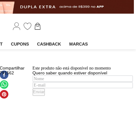
EM
OUTLET
CUPONS
CASHBACK
MARCAS
EAN
:
Compartilhar
Este produto não está disponível n
7898671791562
Quero saber quando estiver disp
mpoo
c
ty
Enviar
tal
w
ml