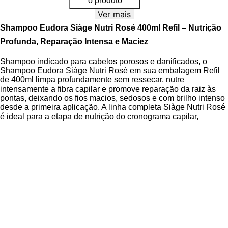
o produto
Ver mais
Shampoo Eudora Siàge Nutri Rosé 400ml Refil – Nutrição
Profunda, Reparação Intensa e Maciez
Shampoo indicado para cabelos porosos e danificados, o
Shampoo Eudora Siàge Nutri Rosé em sua embalagem Refil
de 400ml limpa profundamente sem ressecar, nutre
intensamente a fibra capilar e promove reparação da raiz às
pontas, deixando os fios macios, sedosos e com brilho intenso
desde a primeira aplicação. A linha completa Siàge Nutri Rosé
é ideal para a etapa de nutrição do cronograma capilar,
oferecendo equilíbrio ao couro cabeludo e força aos fios.
Desenvolvido com fórmula vegana, cruelty free, sem sal e com
pH balanceado, o shampoo é enriquecido com ativos
poderosos que atuam diretamente na saúde dos fios. O
Elixir
de Rosas
, um agente umectante, penetra até a terceira
camada da fibra capilar, fortalecendo e conferindo maciez,
enquanto a
Argila Vermelha
age na nutrição profunda e no
equilíbrio do couro cabeludo. A
Tecnologia Anti-Tesoura
reduz o aparecimento de pontas duplas, revitalizando os fios e
ajudando a postergar o corte, mantendo o comprimento
saudável. O produto é dermatologicamente testado, livre de