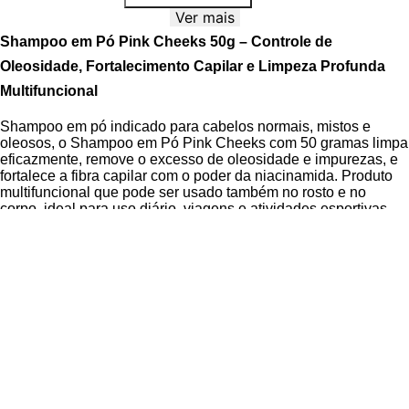
Ver mais
Shampoo em Pó Pink Cheeks 50g – Controle de
Oleosidade, Fortalecimento Capilar e Limpeza Profunda
Multifuncional
Shampoo em pó indicado para cabelos normais, mistos e
oleosos, o Shampoo em Pó Pink Cheeks com 50 gramas limpa
eficazmente, remove o excesso de oleosidade e impurezas, e
fortalece a fibra capilar com o poder da niacinamida. Produto
multifuncional que pode ser usado também no rosto e no
corpo, ideal para uso diário, viagens e atividades esportivas.
Desenvolvido com fórmula inovadora waterless, o Shampoo
em Pó Pink Cheeks é um pioneiro no Brasil e oferece alta
sustentabilidade, reduzindo o uso de plástico e facilitando o
transporte e armazenamento. O produto é refilável, livre de
sulfatos, parabenos e crueldade animal, sendo
Dermatologicamente testado para garantir segurança no uso
frequente. A
tecnologia de ativação com água
transforma o
pó em uma espuma cremosa ao contato com mínima
quantidade de água, proporcionando limpeza eficaz com
mínimo desperdício.