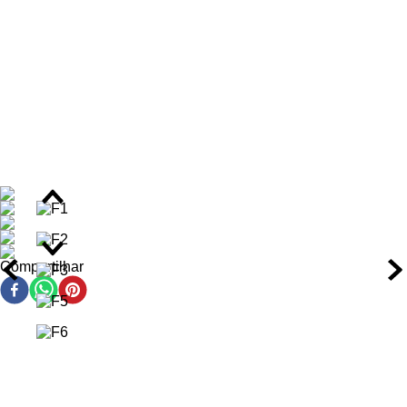
Benefícios do Shampoo em Pó
Redução visível da oleosidade dos fios já após a
primeira aplicação, com aspecto mais limpo e leve por
até 48 horas.
Fortalecimento da fibra capilar, reduzindo a quebra e
estimulando o crescimento capilar com o uso contínuo.
Alto rendimento: cada unidade de 50 gramas pode render
até 200 lavagens, proporcionando economia e
praticidade.
Limpeza profunda que remove impurezas, resíduos de
produtos e agressores externos como cloro e poluição.
Controle de frizz em até 70% graças à selagem da
cutícula capilar durante a limpeza suave.
Compartilhar
Uso multifuncional: indicado para cabelo, rosto e corpo,
ideal para quem busca praticidade e versatilidade.
Proteção da fibra capilar contra danos diários, mantendo
a saúde e a integridade dos fios ao longo do tempo.
Ação/Resultado dos Ativos