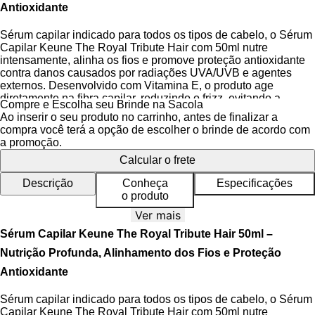
Antioxidante
Sérum capilar indicado para todos os tipos de cabelo, o Sérum
Capilar Keune The Royal Tribute Hair com 50ml nutre
intensamente, alinha os fios e promove proteção antioxidante
contra danos causados por radiações UVA/UVB e agentes
externos. Desenvolvido com Vitamina E, o produto age
diretamente na fibra capilar, reduzindo o frizz, evitando a
Compre e Escolha seu Brinde na Sacola
formação de pontas duplas e mantendo a hidratação
Ao inserir o seu produto no carrinho, antes de finalizar a
equilibrada.
compra você terá a opção de escolher o brinde de acordo com
a promoção.
O Sérum The Royal Tribute Hair é uma evolução de um
Calcular o frete
produto anteriormente limitado, agora parte essencial do
portfólio Keune, reconhecido internacionalmente por sua
Descrição
Conheça
Especificações
qualidade profissional. Sua fórmula concentrada combina a
o produto
Vitamina E
com uma sofisticada combinação de siliconas que
alinham a cutícula capilar, proporcionando brilho intenso e
Ver mais
maciez duradoura. A fragrância, inspirada na tulipa, celebra a
Sérum Capilar Keune The Royal Tribute Hair 50ml –
herança holandesa da marca, agregando um toque sensorial
refinado a cada uso.
Nutrição Profunda, Alinhamento dos Fios e Proteção
Antioxidante
Benefícios do Sérum Capilar
Sérum capilar indicado para todos os tipos de cabelo, o Sérum
Capilar Keune The Royal Tribute Hair com 50ml nutre