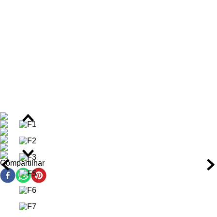
Benefícios do Sérum
Reduz 88% das marcas de acne
Atenua 76% das manchas escuras
Reduz rugas e linhas finas em até 82%
Melhora a textura da pele desde a primeira semana
Hidratação prolongada por 8 horas
Textura ultraleve e de rápida absorção
Uniformiza a pele e melhora o viço
Ideal para peles oleosas, acneicas e com marcas
persistentes
Ação/Resultado dos Ativos
Complexo Anti-Marcas Sébium:
atua diretamente na
redução de marcas de acne e manchas escuras,
Compartilhar
acelerando a renovação da pele.
Ativos Renovadores:
refinam a textura da pele,
suavizam rugas e linhas finas e deixam a superfície mais