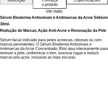
Descrição
Conheça
Especificações
o produto
Ver mais
Sérum Bioderma Antissinais e Antimarcas da Acne Sébium
30ml-
Redução de Marcas, Ação Anti-Acne e Renovação da Pele
Sérum facial indicado para peles acneicas, oleosas ou com
marcas persistentes. O Sérum Bioderma Antissinais e
Antimarcas da Acne Concentrado 30ml atua intensamente para
renovar a pele, uniformizar o tom, suavizar rugas e reduzir
marcas pós-acne, inclusive as mais escuras.
Sua fórmula comprovadamente eficaz reduz
88% das marcas
de acne
,
76% das marcas escuras
e
82% das rugas e
linhas finas
já nas primeiras semanas de uso. Além disso,
promove hidratação por até
8 horas
, melhorando o aspecto
geral da pele e deixando-a mais uniforme, lisa e luminosa.
Com textura ultraleve e de rápida absorção, o sérum é
confortável, não pegajoso e não deixa resíduos, sendo ideal
para o uso diário.