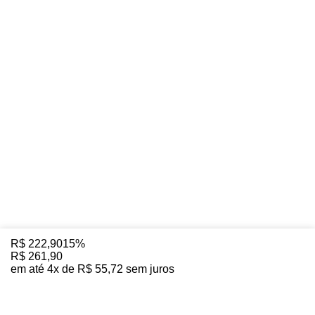
R$
222
,
90
15%
R$
261
,
90
em até
4
x de
R$
55
,
72
sem juros