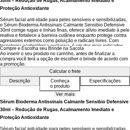
30ml – Redução de Rugas, Acalmamento Imediato e
Proteção Antioxidante
Sérum facial anti-idade para peles sensíveis e sensibilizadas,
o Sérum Bioderma Antissinais Calmante Sensibio Defensive
30ml corrige rugas e linhas finas, oferece alívio imediato à pele
reativa e fortalece a barreira cutânea enquanto protege contra
agressores externos como poluição e radicais livres. Com
tecnologia ecobiológica exclusiva, é um dos mais indicados
Compre e Escolha seu Brinde na Sacola
por dermatologistas para peles com tendência à inflamação e
Ao inserir o seu produto no carrinho, antes de finalizar a
hipersensibilidade, proporcionando hidratação profunda por
compra você terá a opção de escolher o brinde de acordo com
até 24 horas e melhora visível na textura, tonicidade e
a promoção.
luminosidade da pele.
Calcular o frete
Sua textura ultraleve e não comedogênica garante absorção
Descrição
Conheça
Especificações
rápida, sem sensação de peso ou oleosidade, ideal para ser
o produto
usado sob o protetor solar ou outros produtos da rotina. O
sérum atua no equilíbrio do pH fisiológico da pele, respeitando
Ver mais
sua integridade e promovendo tolerância aumentada a
Sérum Bioderma Antissinais Calmante Sensibio Defensive
estresses externos. Dermatologicamente testado e
hipoalergênico, é seguro para uso diário, mesmo em peles
30ml – Redução de Rugas, Acalmamento Imediato e
com fragilidade extrema.
Proteção Antioxidante
Com comprovada eficácia clínica, reduz em até 84% a
Sérum facial anti-idade para peles sensíveis e sensibilizadas,
aparência de rugas e linhas finas após algumas semanas de