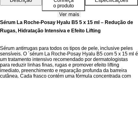
Descrição
Conheça
Especificações
o produto
Ver mais
Sérum La Roche-Posay Hyalu B5 5 x 15 ml – Redução de
Rugas, Hidratação Intensiva e Efeito Lifting
Sérum antirrugas para todos os tipos de pele, inclusive peles
sensíveis. O ´sérum La Roche-Posay Hyalu B5 com 5 x 15 ml é
um tratamento intensivo recomendado por dermatologistas
para reduzir linhas finas, rugas e promover efeito lifting
imediato, preenchimento e reparação profunda da barreira
cutânea. Cada frasco contém uma fórmula concentrada com
triplo ácido hialurônico, vitamina B5 e cobre azul, desenvolvida
para promover hidratação duradoura, regeneração celular e
melhora da elasticidade, especialmente indicada para uso pós-
procedimentos estéticos.
Sua textura fluida é ultraleve, de absorção rápida e não oleosa,
conferindo um toque aveludado à pele logo após a aplicação.
Ideal para um cuidado concentrado que reduz cerca de 9% das
rugas após 7 dias de uso, fortalecendo as defesas naturais da
pele contra agressões externas.