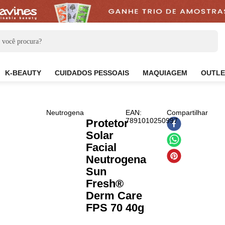
CARE
K-BEAUTY
CUIDADOS PESSOAIS
MAQUIAG
Neutrogena
EAN
:
Com
7891010250997
Protetor
Solar
Facial
Neutrogena
Sun
Fresh®
Derm Care