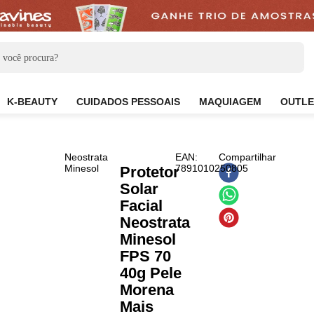
CARE
K-BEAUTY
CUIDADOS PESSOAIS
MAQUIAG
Neostrata
EAN
:
Compar
Minesol
7891010250805
Protetor
Solar
Facial
Neostrata
Minesol
FPS 70
40g Pele