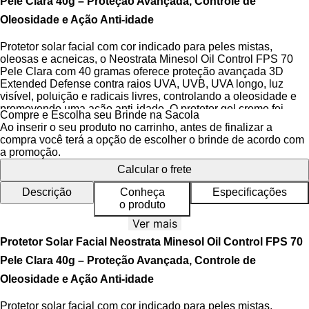
Pele Clara 40g – Proteção Avançada, Controle de
Oleosidade e Ação Anti-idade
Protetor solar facial com cor indicado para peles mistas,
oleosas e acneicas, o Neostrata Minesol Oil Control FPS 70
Pele Clara com 40 gramas oferece proteção avançada 3D
Extended Defense contra raios UVA, UVB, UVA longo, luz
visível, poluição e radicais livres, controlando a oleosidade e
promovendo uma ação anti-idade. O protetor gel creme foi
Compre e Escolha seu Brinde na Sacola
desenvolvido para proporcionar um acabamento matte
Ao inserir o seu produto no carrinho, antes de finalizar a
duradouro e um tom claro que se adapta à pele.
compra você terá a opção de escolher o brinde de acordo com
a promoção.
Sua textura leve, oil-free e de rápida absorção, não pesa no
Calcular o frete
rosto, não derrete e não escorre, sendo ideal para uso diário.
Apresenta alta fixação, longa duração e um efeito base que
Descrição
Conheça
Especificações
cobre imperfeições, deixando a pele com um acabamento
o produto
suave ao toque e viço natural.
Ver mais
Este produto é
dermatologicamente testado
,
não
Protetor Solar Facial Neostrata Minesol Oil Control FPS 70
comedogênico
e resistente à água, contando com uma
fragrância suave para uma experiência agradável.
Pele Clara 40g – Proteção Avançada, Controle de
Oleosidade e Ação Anti-idade
Benefícios do Protetor Solar
Protetor solar facial com cor indicado para peles mistas,