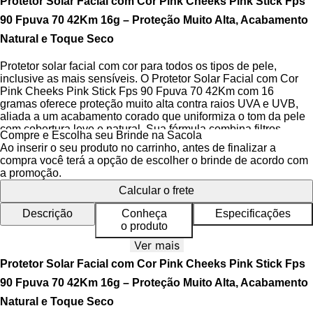
Protetor Solar Facial com Cor Pink Cheeks Pink Stick Fps
90 Fpuva 70 42Km 16g – Proteção Muito Alta, Acabamento
Natural e Toque Seco
Protetor solar facial com cor para todos os tipos de pele,
inclusive as mais sensíveis. O Protetor Solar Facial com Cor
Pink Cheeks Pink Stick Fps 90 Fpuva 70 42Km com 16
gramas oferece proteção muito alta contra raios UVA e UVB,
aliada a um acabamento corado que uniformiza o tom da pele
com cobertura leve e natural. Sua fórmula combina filtros
Compre e Escolha seu Brinde na Sacola
físicos, como o
dióxido de titânio
, e químicos para uma
Ao inserir o seu produto no carrinho, antes de finalizar a
proteção ampla e eficaz, além de proteger contra a luz visível
compra você terá a opção de escolher o brinde de acordo com
graças à pigmentação inteligente. Recomendado por
a promoção.
dermatologistas, é ideal para prevenção do envelhecimento
Calcular o frete
precoce e tratamento de manchas, como o melasma.
Descrição
Conheça
Especificações
O formato em bastão garante aplicação precisa, prática e
o produto
higiênica, sem necessidade de contato direto com a pele.
Resistente à água e ao suor por até 2 horas, não escorre e não
Ver mais
arde os olhos, o que o torna perfeito para uso durante
Protetor Solar Facial com Cor Pink Cheeks Pink Stick Fps
atividades físicas ao ar livre. Sua textura leve proporciona
toque seco imediato, sem sensação pegajosa ou oleosidade, e
90 Fpuva 70 42Km 16g – Proteção Muito Alta, Acabamento
é compatível com o
pH fisiológico
da pele, respeitando a
Natural e Toque Seco
integridade da
barreira cutânea
.