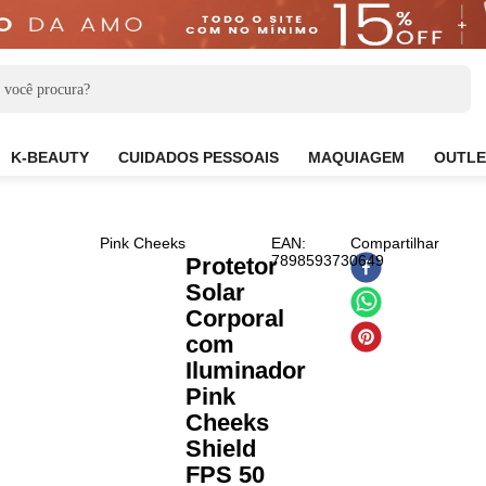
CARE
K-BEAUTY
CUIDADOS PESSOAIS
MAQUIAG
Pink Cheeks
EAN
:
Compa
7898593730649
Protetor
Solar
Corporal
com
Iluminador
Pink
Cheeks