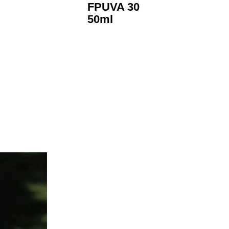
Shield
FPS 50
FPUVA 30
50ml