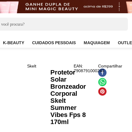
CARE
K-BEAUTY
CUIDADOS PESSOAIS
MAQUIAG
Skelt
EAN
:
Com
7908791000243
Protetor
Solar
Bronzeador
Corporal
Skelt
Summer
Vibes Fps 8