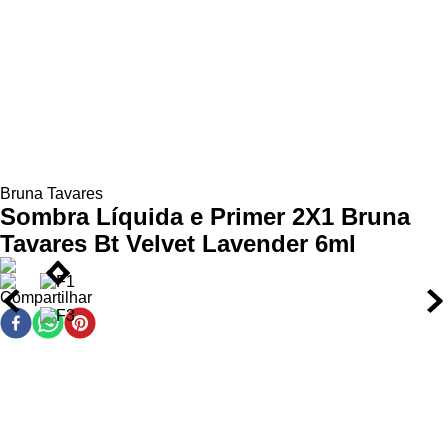
produto do aplicador e faça o traço rente aos cílios.
Secagem rápida e textura confortável
Indicação de uso
Ação / Resultado
Indicado para todos os tipos de pele e para quem deseja um
Pigmentos de alta performance:
garantem cores
produto prático, multifuncional e de longa duração na
vibrantes e intensas.
maquiagem dos olhos.
Textura aveludada:
proporciona aplicação uniforme e
acabamento sofisticado.
Fórmula resistente:
mantém a maquiagem intacta por
horas, mesmo em rotinas agitadas.
Bruna Tavares
Sombra Líquida e Primer 2X1 Bruna
Como usar
Tavares Bt Velvet Lavender 6ml
Como sombra:
aplique na pálpebra e esfume
rapidamente com pincel macio até obter o efeito
Compartilhar
desejado.
Como primer:
use como base antes da sombra em pó
para intensificar a cor e aumentar a fixação.
Como delineador:
com um pincel chanfrado, retire o
produto do aplicador e faça o traço rente aos cílios.
Indicação de uso