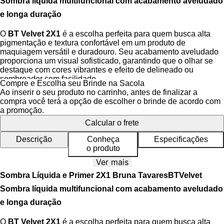
Sombra líquida multifuncional com acabamento aveludado
e longa duração
O
BT Velvet 2X1
é a escolha perfeita para quem busca alta
pigmentação e textura confortável em um produto de
maquiagem versátil e duradouro. Seu acabamento aveludado
proporciona um visual sofisticado, garantindo que o olhar se
destaque com cores vibrantes e efeito de delineado ou
sombreador com facilidade.
Compre e Escolha seu Brinde na Sacola
Ao inserir o seu produto no carrinho, antes de finalizar a
Sua fórmula é
resistente à água e ao suor
, garantindo longa
compra você terá a opção de escolher o brinde de acordo com
duração ao longo do dia sem borrões ou necessidade de
a promoção.
retoques. O
BT Velvet
é ideal para quem tem rotina intensa e
Calcular o frete
deseja máxima performance, mantendo a make impecável até
o fim do dia.
Descrição
Conheça
Especificações
o produto
Com aplicador prático e preciso, facilita a aplicação mesmo
para iniciantes, oferecendo uma experiência simples,
Ver mais
confortável e sem esforço. Sua secagem rápida e textura suave
Sombra Líquida e Primer 2X1 Bruna TavaresBTVelvet
tornam a maquiagem ainda mais prática.
Sombra líquida multifuncional com acabamento aveludado
Benefícios
e longa duração
Alta pigmentação e acabamento aveludado
O
BT Velvet 2X1
é a escolha perfeita para quem busca alta