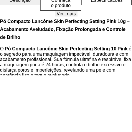
Descrição
Conheça
Especificações
o produto
Ver mais
Pó Compacto Lancôme Skin Perfecting Setting Pink 10g –
Acabamento Aveludado, Fixação Prolongada e Controle
de Brilho
O
Pó Compacto Lancôme Skin Perfecting Setting 10 Pink
é
o segredo para uma maquiagem impecável, duradoura e com
acabamento profissional. Sua fórmula ultrafina e respirável fixa
a maquiagem por até 24 horas, controla o brilho excessivo e
disfarça poros e imperfeições, revelando uma pele com
aparência lisa e toque aveludado.
Com textura leve e de fácil aplicação, o
Skin Perfecting
Setting
oferece um efeito de foco suave que uniformiza a pele
sem pesar, ideal para retoques ao longo do dia. O resultado é
uma pele com efeito “soft matte” e aparência naturalmente
radiante, perfeita para uso diário ou ocasiões especiais.
A embalagem sofisticada acompanha uma esponja macia que
permite uma aplicação precisa e prática, tornando o produto
indispensável na rotina de beleza.