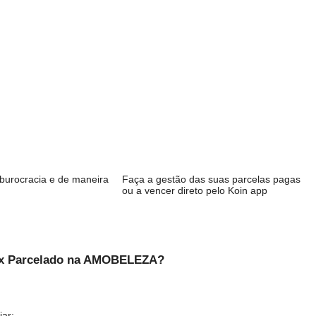
Compre* sem burocracia e de maneira
Faça a gestão das su
fácil
ou a vencer direto pe