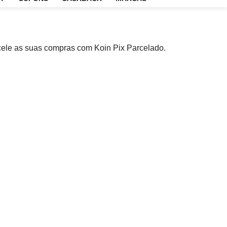
EM
OUTLET
CUPONS
CASHBACK
MARCAS
rcele as suas compras com Koin Pix Parcelado.