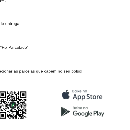
om Koin Pix Parcelado na AMOBELEZA?
to(s) que desejar;
e o endereço de entrega;
nto”
selecione
“Pix Parcelado”
 a compra e selecionar as parcelas que cabem no seu bolso!