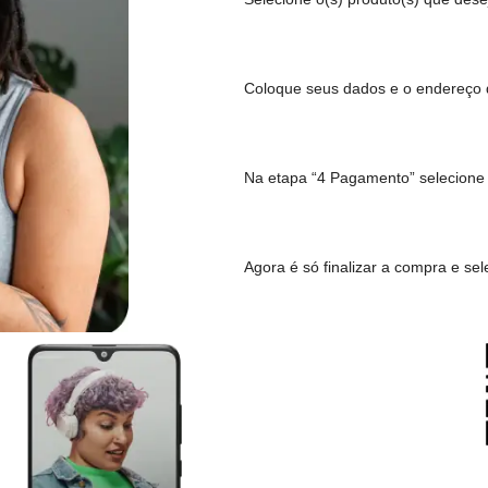
Como comprar c
Selecione o(s) produ
Coloque seus dados 
Na etapa
“4 Pagame
Agora é só finalizar