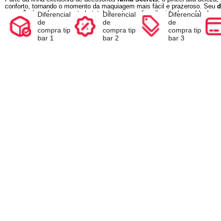
Compre e Escolha seu Brinde na Sacola
Ao inserir o seu produto no carrinho, antes de finalizar a com
de escolher o brinde de acordo com a promoção.
Descrição
Conheça o produto
Espec
Diferencial
Diferencial
Diferencia
de
de
de
compra tip
compra tip
compra ti
bar 1
bar 2
bar 3