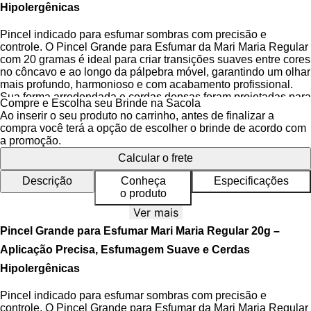
Hipolergênicas
Pincel indicado para esfumar sombras com precisão e
controle. O Pincel Grande para Esfumar da Mari Maria Regular
com 20 gramas é ideal para criar transições suaves entre cores
no côncavo e ao longo da pálpebra móvel, garantindo um olhar
mais profundo, harmonioso e com acabamento profissional.
Sua forma arredondada e cerdas densas foram projetadas para
Compre e Escolha seu Brinde na Sacola
depositar e esfumar pigmentos de forma uniforme, sem agredir
Ao inserir o seu produto no carrinho, antes de finalizar a
a pele sensível da região dos olhos.
compra você terá a opção de escolher o brinde de acordo com
a promoção.
Desenvolvido com tecnologia avançada em cerdas sintéticas,
Calcular o frete
o Pincel Grande para Esfumar Mari Maria oferece toque macio
e alto desempenho. As fibras exclusivas da marca são densas
Descrição
Conheça
Especificações
o suficiente para carregar pigmento, mas flexíveis para esfumar
o produto
com leveza, evitando o acúmulo excessivo de produto. Isso
permite uma aplicação construível, onde a intensidade da
Ver mais
sombra pode ser aumentada progressivamente conforme o
Pincel Grande para Esfumar Mari Maria Regular 20g –
desejo do look.
Aplicação Precisa, Esfumagem Suave e Cerdas
Sua estrutura é composta por cerdas sintéticas hipolergênicas,
Hipolergênicas
tratadas contra bactérias e fungos, além de cabo em plástico
ABS e ferrule de alumínio, garantindo durabilidade, resistência
Pincel indicado para esfumar sombras com precisão e
e leveza. Por ser feito com materiais sintéticos, o pincel é
controle. O Pincel Grande para Esfumar da Mari Maria Regular
cruelty-free, ou seja, livre de testes em animais, alinhado aos