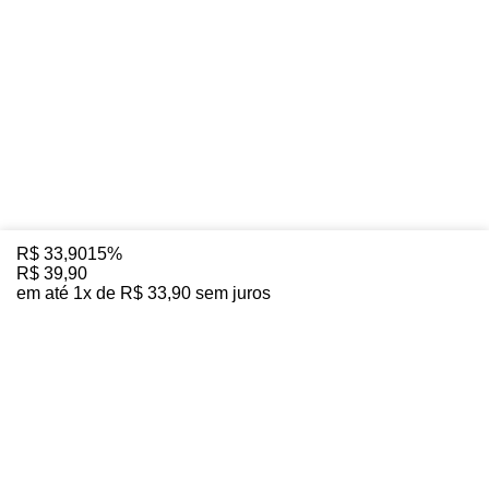
R$
33
,
90
15%
R$
39
,
90
em até
1
x de
R$
33
,
90
sem juros