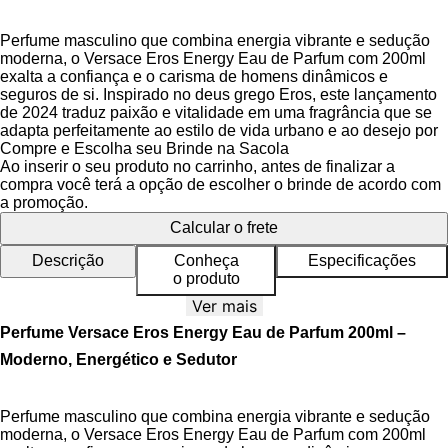
Perfume masculino que combina energia vibrante e sedução
moderna, o Versace Eros Energy Eau de Parfum com 200ml
exalta a confiança e o carisma de homens dinâmicos e
seguros de si. Inspirado no deus grego Eros, este lançamento
de 2024 traduz paixão e vitalidade em uma fragrância que se
adapta perfeitamente ao estilo de vida urbano e ao desejo por
conexões autênticas. Proporciona uma experiência sensorial
Compre e Escolha seu Brinde na Sacola
única, equilibrando frescor cítrico e toques amadeirados que
Ao inserir o seu produto no carrinho, antes de finalizar a
revelam personalidade marcante.
compra você terá a opção de escolher o brinde de acordo com
a promoção.
Criado para quem busca afirmar sua identidade com
Calcular o frete
sofisticação, Versace Eros Energy encanta pela harmonia
entre a energia mediterrânea e a elegância contemporânea.
Descrição
Conheça
Especificações
Sua fórmula destaca a vitalidade das notas cítricas iniciais, que
o produto
evoluem para uma base amadeirada e sensual, ideal para
Ver mais
homens que valorizam uma presença imponente e envolvente
em qualquer ambiente.
Perfume Versace Eros Energy Eau de Parfum 200ml –
Moderno, Energético e Sedutor
Sua pirâmide olfativa revela uma jornada olfativa
cuidadosamente elaborada, onde cada fase da fragrância
contém uma mensagem de autoconfiança e autenticidade.
Perfume masculino que combina energia vibrante e sedução
moderna, o Versace Eros Energy Eau de Parfum com 200ml
A embalagem imponente em amarelo-dourado vibrante, com o