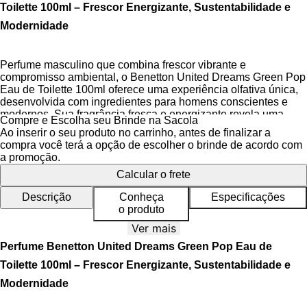
Toilette 100ml – Frescor Energizante, Sustentabilidade e
Modernidade
Perfume masculino que combina frescor vibrante e
compromisso ambiental, o Benetton United Dreams Green Pop
Eau de Toilette 100ml oferece uma experiência olfativa única,
desenvolvida com ingredientes para homens conscientes e
modernos. Sua fragrância fresca e energizante revela uma
Compre e Escolha seu Brinde na Sacola
personalidade jovem e sustentável, ideal para quem busca
Ao inserir o seu produto no carrinho, antes de finalizar a
expressar elegância aliada à responsabilidade ambiental sem
compra você terá a opção de escolher o brinde de acordo com
abrir mão da sofisticação.
a promoção.
Calcular o frete
A pirâmide olfativa do Benetton United Dreams Green Pop
destaca notas verdes e cítricas que transmitem vitalidade e
Descrição
Conheça
Especificações
renovação, perfeitas para homens que valorizam a conexão
o produto
com a natureza. Com uma intensidade moderada e projeção
equilibrada, esta fragrância acompanha seu dia com leveza,
Ver mais
adaptando-se a diferentes situações sem sobrecarregar os
Perfume Benetton United Dreams Green Pop Eau de
sentidos.
Toilette 100ml – Frescor Energizante, Sustentabilidade e
A embalagem ecoconsciente reforça o propósito sustentável do
Modernidade
perfume, com vidro reciclado e tampa de madeira que
evidenciam o compromisso da United Colors of Benetton com