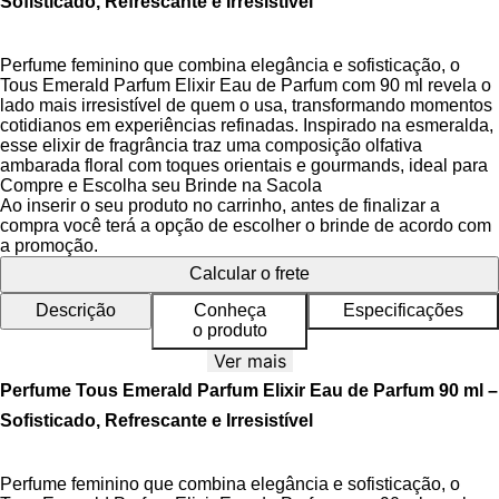
Sofisticado, Refrescante e Irresistível
Perfume feminino que combina elegância e sofisticação, o
Tous Emerald Parfum Elixir Eau de Parfum com 90 ml revela o
lado mais irresistível de quem o usa, transformando momentos
cotidianos em experiências refinadas. Inspirado na esmeralda,
esse elixir de fragrância traz uma composição olfativa
ambarada floral com toques orientais e gourmands, ideal para
a mulher que aprecia frescor cítrico aliado a uma base quente
Compre e Escolha seu Brinde na Sacola
e envolvente.
Ao inserir o seu produto no carrinho, antes de finalizar a
compra você terá a opção de escolher o brinde de acordo com
Sua essência começa com notas frescas de néctar de pera
a promoção.
verde, grapefruit e laranja doce, proporcionando uma abertura
Calcular o frete
vibrante e luminosa que evoca energia e juventude. À medida
que evolui na pele, as notas de coração de madressilva,
Descrição
Conheça
Especificações
jasmim solar e violeta adicionam um toque floral delicado e
o produto
aveludado, transmitindo feminilidade equilibrada e um ar de
Ver mais
romantismo contemporâneo.
Perfume Tous Emerald Parfum Elixir Eau de Parfum 90 ml –
A embalagem elegante desse Eau de Parfum destaca-se pelo
Sofisticado, Refrescante e Irresistível
design sofisticado e refinado, refletindo a exclusividade da
marca Tous. Como um verdadeiro perfume-joia, ele eleva a
confiança e o estilo pessoal, tornando cada aplicação um ritual
Perfume feminino que combina elegância e sofisticação, o
de autoindulgência.