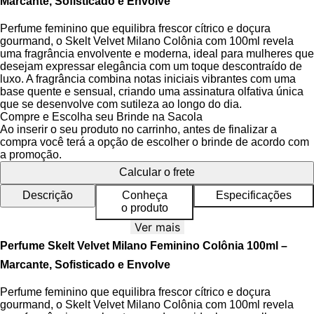
Marcante, Sofisticado e Envolve
Perfume feminino que equilibra frescor cítrico e doçura
gourmand, o Skelt Velvet Milano Colônia com 100ml revela
uma fragrância envolvente e moderna, ideal para mulheres que
desejam expressar elegância com um toque descontraído de
luxo. A fragrância combina notas iniciais vibrantes com uma
base quente e sensual, criando uma assinatura olfativa única
que se desenvolve com sutileza ao longo do dia.
Compre e Escolha seu Brinde na Sacola
A essência do Skelt Velvet Milano se destaca pela sua
Ao inserir o seu produto no carrinho, antes de finalizar a
pirâmide olfativa bem estruturada, que inicia com notas cítricas
compra você terá a opção de escolher o brinde de acordo com
e frutadas, evoluindo para um coração floral sofisticado e
a promoção.
finalizando com acordes amadeirados e gourmand. Sua
Calcular o frete
fórmula limpa, 100% vegana e livre de parabenos, respeita a
pele e o meio ambiente, enquanto oferece uma experiência
Descrição
Conheça
Especificações
sensorial completa, com transição suave entre as camadas de
o produto
notas.
Ver mais
O frasco apresenta design elegante e contemporâneo, com
Perfume Skelt Velvet Milano Feminino Colônia 100ml –
linhas limpas e detalhes que remetem ao luxo discreto. O spray
Marcante, Sofisticado e Envolve
oferece aplicação precisa e uniforme, permitindo distribuir a
colônia com facilidade no corpo ou roupas. Prático e
Perfume feminino que equilibra frescor cítrico e doçura
sofisticado é ideal para o uso diário e combina com diferentes
gourmand, o Skelt Velvet Milano Colônia com 100ml revela
estilos de penteadeira.