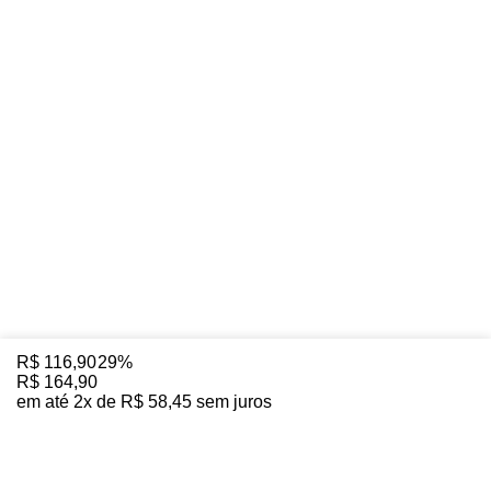
R$
116
,
90
29%
R$
164
,
90
em até
2
x de
R$
58
,
45
sem juros