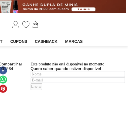
EM
OUTLET
CUPONS
CASHBACK
MARCAS
EAN
:
Compartilhar
Este produto não está disponível n
7908791001264
Quero saber quando estiver disp
ume
t
ic
Enviar
om
nino
dy
sh