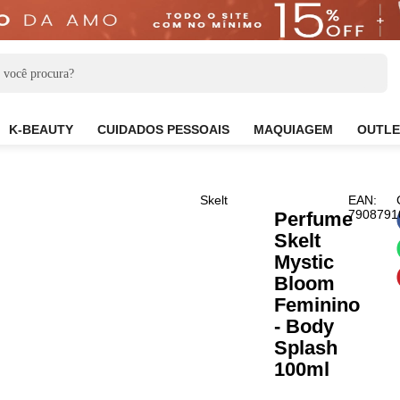
CARE
K-BEAUTY
CUIDADOS PESSOAIS
MAQUIAG
Skelt
Perf
Skel
Myst
Blo
Femi
- Bo
Spla