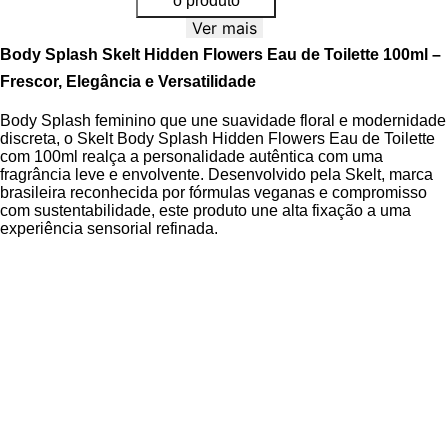
o produto
Ver mais
Body Splash Skelt Hidden Flowers Eau de Toilette 100ml –
Frescor, Elegância e Versatilidad
e
Body Splash feminino que une suavidade floral e modernidade
discreta, o Skelt Body Splash Hidden Flowers Eau de Toilette
com 100ml realça a personalidade autêntica com uma
fragrância leve e envolvente. Desenvolvido pela Skelt, marca
brasileira reconhecida por fórmulas veganas e compromisso
com sustentabilidade, este produto une alta fixação a uma
experiência sensorial refinada.
A fragrância Hidden Flowers revela uma pirâmide olfativa
cuidadosamente equilibrada, iniciando com um frescor cítrico
que logo se transforma em uma aura floral delicada. Ideal para
mulheres que buscam transmitir confiança sem exageros, sua
composição harmoniza sutileza e presença, perfeita para
destacar a elegância natural em qualquer ocasião.
Apresentado em embalagem de vidro com detalhes
translúcidos em tons suaves de rosa e dourado, o produto
reflete a essência da fragrância: discreto, porém memorável.
Compacto e resistente, é ideal para levar na bolsa e reaplicar