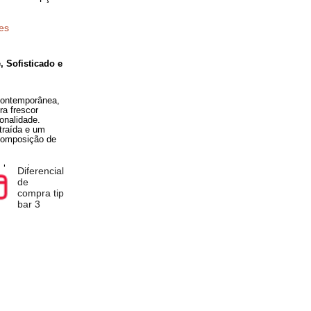
pra você terá a opção
ificações
l
Diferencial
l – Elegante, Sofisticado e
de