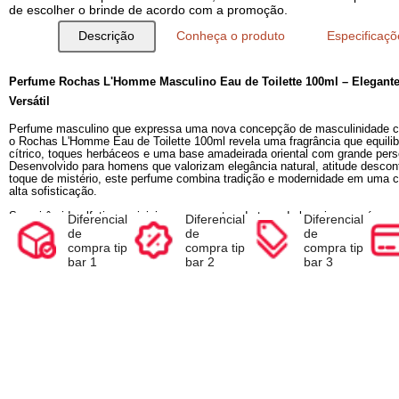
Compre e Escolha seu Brinde na Sacola
Ao inserir o seu produto no carrinho, antes de finalizar a com
de escolher o brinde de acordo com a promoção.
Descrição
Conheça o produto
Espec
Diferencial
Diferencial
Diferencia
Perfume Rochas L'Homme Masculino Eau de Toilette 100m
de
de
de