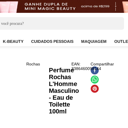
CARE
K-BEAUTY
CUIDADOS PESSOAIS
MAQUIAG
Rochas
EAN
:
Compar
3386460098144
Perfume
Rochas
L'Homme
Masculino
- Eau de
Toilette
100ml