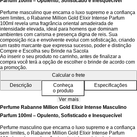
Parfum 100ml – Opulento, Sofisticado e Inesquecível
Perfume masculino que encarna o luxo supremo e a confiança
sem limites, o Rabanne Million Gold Elixir Intense Parfum
100ml revela uma fragrância oriental amadeirada de
intensidade elevada, ideal para homens que dominam
ambientes com carisma e presença digna de reis. Sua
composição rica e envolvente evolui com sofisticação, criando
um rastro marcante que expressa sucesso, poder e distinção
em cada etapa da pirâmide olfativa.
Compre e Escolha seu Brinde na Sacola
Ao inserir o seu produto no carrinho, antes de finalizar a
A essência desta fragrância é construída sobre uma fusão
compra você terá a opção de escolher o brinde de acordo com
magnética entre a doçura quente da baunilha líquida pura e o
a promoção.
frescor vibrante da mandarina, elevado por nuances picantes
Calcular o frete
de cardamomo e folhas de violeta. No coração, a lavanda e o
absoluto de osmanto agregam elegância moderna, enquanto o
Descrição
Conheça
Especificações
cedro e as especiarias aprofundam a sofisticação da
o produto
composição. As notas amadeiradas de sândalo, patchouli e
Ver mais
ládano no fundo garantem uma base rica, persistente e
extremamente sedutora.
Perfume Rabanne Million Gold Elixir Intense Masculino
Parfum 100ml – Opulento, Sofisticado e Inesquecível
O frasco é uma verdadeira obra-prima do design
contemporâneo: mantém a icônica forma retangular da linha 1
Perfume masculino que encarna o luxo supremo e a confiança
Million, inspirada em uma barra de ouro, com acabamento
sem limites, o Rabanne Million Gold Elixir Intense Parfum
dourado metálico intenso e brilhante que reflete luz como um