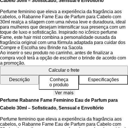
Cabelo 30ml – Sofisticado, Sensual e Envoltório
Perfume feminino que eleva a experiência da fragrância aos
cabelos, o Rabanne Fame Eau de Parfum para Cabelo com
30ml realça a silagem com uma névoa leve e duradoura, ideal
para mulheres que desejam intensificar sua presença com um
toque de luxo e sofisticação. Inspirado no icônico perfume
Fame, este hair mist combina a personalidade ousada da
fragrância original com uma fórmula adaptada para cuidar dos
fios, oferecendo um rastro olfativo envolvente a cada
Compre e Escolha seu Brinde na Sacola
movimento.
Ao inserir o seu produto no carrinho, antes de finalizar a
compra você terá a opção de escolher o brinde de acordo com
A fragrância desenvolve-se em uma pirâmide olfativa Chypre
a promoção.
Floral Frutada, com notas de manga e bergamota nas notas de
Calcular o frete
topo, trazendo um frescor frutado exótico e vibrante, seguido
por um coração floral intenso de jasmim, flor de laranjeira e íris,
Descrição
Conheça
Especificações
que adiciona elegância e feminilidade. As notas de fundo de
o produto
baunilha e sândalo criam uma base cremosa e quente,
Ver mais
garantindo profundidade e uma evolução harmoniosa ao longo
do tempo na textura dos cabelos.
Perfume Rabanne Fame Feminino Eau de Parfum para
Cabelo 30ml – Sofisticado, Sensual e Envoltório
O frasco, com design moderno e elegante, apresenta um
formato compacto em vidro fosco na cor âmbar escura,
Perfume feminino que eleva a experiência da fragrância aos
protegendo a fórmula da luz e reforçando o ar de mistério e
cabelos, o Rabanne Fame Eau de Parfum para Cabelo com
luxo da fragrância. A tampa preta e o rótulo minimalista com