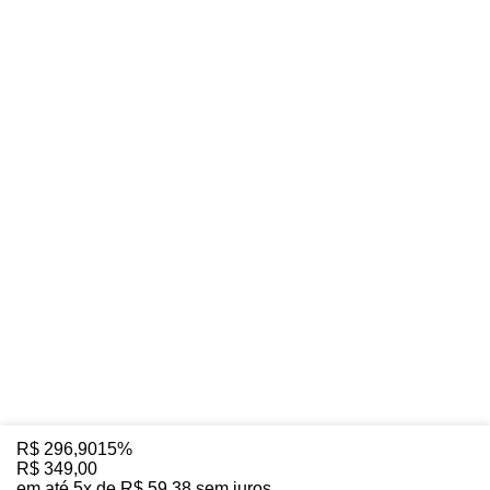
R$
296
,
90
15%
R$
349
,
00
em até
5
x de
R$
59
,
38
sem juros