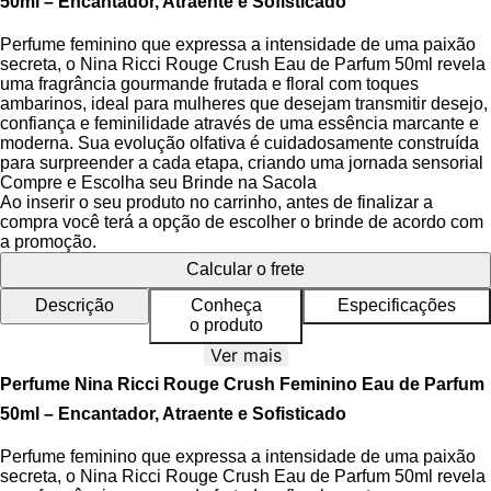
50ml – Encantador, Atraente e Sofisticado
Perfume feminino que expressa a intensidade de uma paixão
secreta, o Nina Ricci Rouge Crush Eau de Parfum 50ml revela
uma fragrância gourmande frutada e floral com toques
ambarinos, ideal para mulheres que desejam transmitir desejo,
confiança e feminilidade através de uma essência marcante e
moderna. Sua evolução olfativa é cuidadosamente construída
para surpreender a cada etapa, criando uma jornada sensorial
cativante do primeiro contato até a fixação prolongada.
Compre e Escolha seu Brinde na Sacola
Ao inserir o seu produto no carrinho, antes de finalizar a
A fragrância combina notas suculentas de cereja vermelha e
compra você terá a opção de escolher o brinde de acordo com
framboesa nas notas de topo, que abrem com um frescor
a promoção.
frutado intenso e envolvente, seguidas por um coração
Calcular o frete
generoso de rosa vibrante e gardenia, que trazem uma florada
luxuosa e sofisticada. A base ambarada une baunilha sensual
Descrição
Conheça
Especificações
e cedro, proporcionando profundidade e um rastro quente e
o produto
doce, perfeito para quem busca uma combinação entre doçura
Ver mais
e elegância em uma só composição.
Perfume Nina Ricci Rouge Crush Feminino Eau de Parfum
O icônico frasco em formato de maçã é revestido com laca
50ml – Encantador, Atraente e Sofisticado
vermelho cereja brilhante, destacando-se pela estética luxuosa
e moderna, enquanto o detalhe da mordida em vermelho
Perfume feminino que expressa a intensidade de uma paixão
escuro e o laço vermelho reforçam a inspiração sensorial e o
secreta, o Nina Ricci Rouge Crush Eau de Parfum 50ml revela
conceito de paixão irresistível. A caixa acompanha uma obra