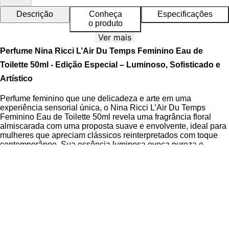
Descrição
Conheça
Especificações
o produto
Ver mais
Perfume Nina Ricci L’Air Du Temps Feminino Eau de
Toilette 50ml - Edição Especial – Luminoso, Sofisticado e
Artístico
Perfume feminino que une delicadeza e arte em uma
experiência sensorial única, o Nina Ricci L’Air Du Temps
Feminino Eau de Toilette 50ml revela uma fragrância floral
almiscarada com uma proposta suave e envolvente, ideal para
mulheres que apreciam clássicos reinterpretados com toque
contemporâneo. Sua essência luminosa evoca pureza e
elegância, reforçando a conexão entre perfume, emoção e
expressão artística em cada borrifada.
A composição desta edição especial destaca-se pela doçura
dos almíscares brancos, combinada ao heliotrópio e à flor de
laranjeira (néroli), que formam um coração olfativo confortável,
brilhante e profundamente feminino. O cravo, ingrediente
icônico da assinatura original da fragrância desde 1948,
retorna com um toque renovado, fundindo tradição e