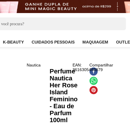
CARE
K-BEAUTY
CUIDADOS PESSOAIS
MAQUIAG
Nautica
EAN
:
Compart
3616305488879
Perfume
Nautica
Her Rose
Island
Feminino
- Eau de
Parfum